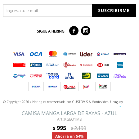
SUSCRIBIRME



SIGUE A HERING
© Copyright 2026 / Hering
es representada por GUSTOV S.A Montevideo- Uruguay
CAMISA MANGA LARGA DE RAYAS - AZUL
KGEQ1MSI
995
2.199
$
$
54