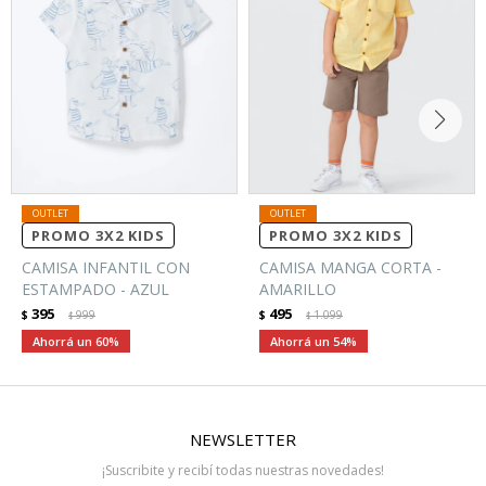
PROMO 3X2 KIDS
PROMO 3X2 KIDS
CAMISA INFANTIL CON
CAMISA MANGA CORTA -
ESTAMPADO - AZUL
AMARILLO
395
495
$
999
$
1.099
$
$
60
54
NEWSLETTER
¡Suscribite y recibí todas nuestras novedades!