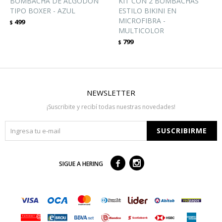
BOMBACHA DE ALGODÓN
KIT CON 2 BOMBACHAS
TIPO BOXER - AZUL
ESTILO BIKINI EN
MICROFIBRA -
499
$
MULTICOLOR
799
$
NEWSLETTER
¡Suscribite y recibí todas nuestras novedades!
SUSCRIBIRME



SIGUE A HERING