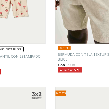
O 3X2 KIDS
BERMUDA CON TELA TEXTURIZ
ANTIL CON ESTAMPADO -
BEIGE
795
$
1.699
$
53