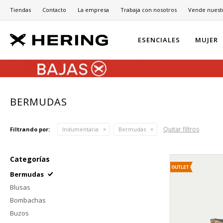
Tiendas
Contacto
La empresa
Trabaja con nosotros
Vende nuest
ESENCIALES
MUJER
BERMUDAS
Quitar filtros
Filtrando por:
Indumentaria
Bermudas
Categorías
Bermudas
Blusas
Bombachas
Buzos