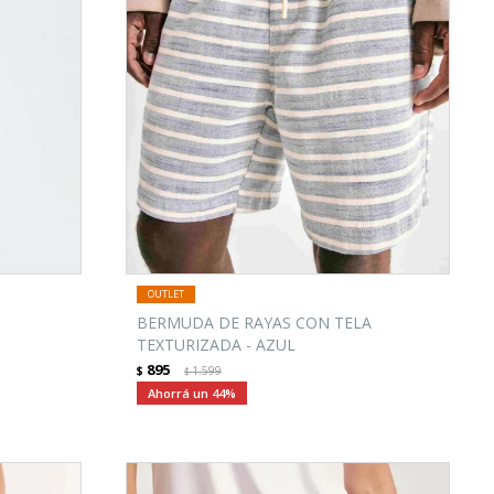
BERMUDA DE RAYAS CON TELA
TEXTURIZADA - AZUL
895
$
1.599
$
44