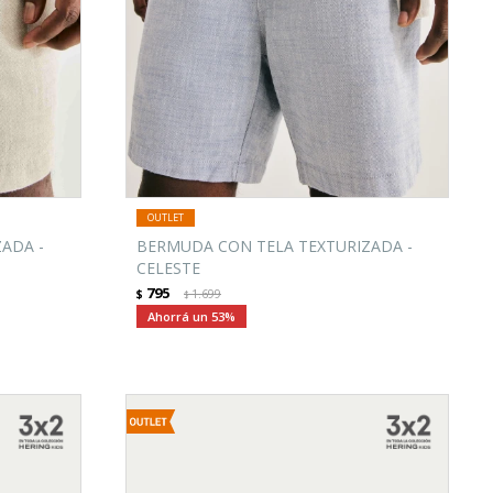
ADA -
BERMUDA CON TELA TEXTURIZADA -
CELESTE
795
$
1.699
$
53