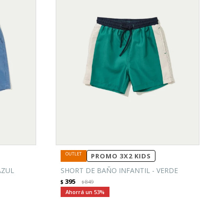
PROMO 3X2 KIDS
AZUL
SHORT DE BAÑO INFANTIL - VERDE
395
$
849
$
53