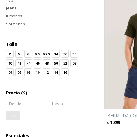
Top
Jeans
Kimonos
Soutienes
Talle
P
M
G
XG
XXG
34
36
38
40
42
44
46
48
50
52
02
04
06
08
10
12
14
16
Precio
($)
BERMUDA CON
OK
1.399
$
Especiales