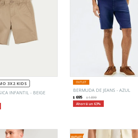
O 3X2 KIDS
BERMUDA DE JEANS - AZUL
CA INFANTIL - BEIGE
695
$
1.899
$
63