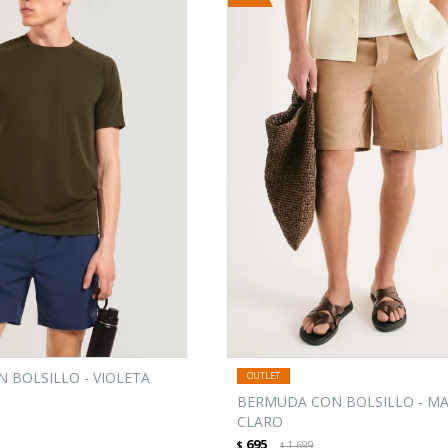
 BOLSILLO - VIOLETA
BERMUDA CON BOLSILLO - M
CLARO
695
$
1.699
$