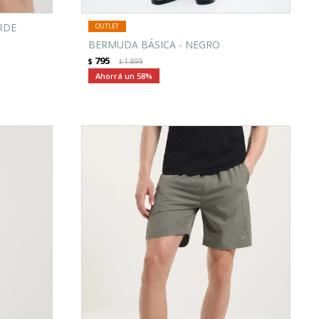
RDE
BERMUDA BÁSICA - NEGRO
795
$
1.899
$
58