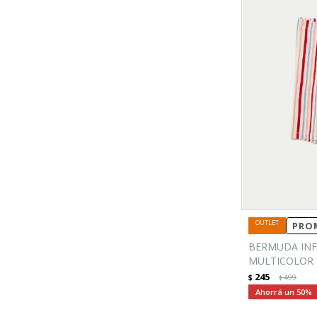
PROM
BERMUDA INF
MULTICOLOR
245
$
499
$
50