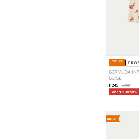
PROM
BERMUDA INF
BEIGE
245
$
499
$
50