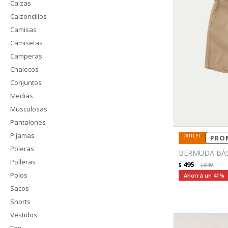
Calzas
Calzoncillos
Camisas
Camisetas
Camperas
Chalecos
Conjuntos
Medias
Musculosas
Pantalones
Pijamas
PROM
Poleras
BERMUDA BÁSI
Polleras
495
$
849
$
Polos
41
Sacos
Shorts
Vestidos