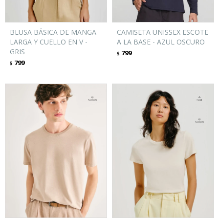
BLUSA BÁSICA DE MANGA
CAMISETA UNISSEX ESCOTE
LARGA Y CUELLO EN V -
A LA BASE - AZUL OSCURO
GRIS
799
$
799
$