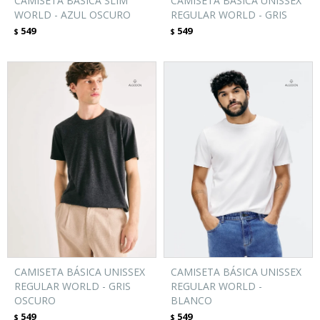
CAMISETA BÁSICA SLIM
CAMISETA BÁSICA UNISSEX
WORLD - AZUL OSCURO
REGULAR WORLD - GRIS
549
549
$
$
CAMISETA BÁSICA UNISSEX
CAMISETA BÁSICA UNISSEX
REGULAR WORLD - GRIS
REGULAR WORLD -
OSCURO
BLANCO
549
549
$
$