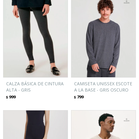
CALZA BÁSICA DE CINTURA
CAMISETA UNISSEX ESCOTE
ALTA - GRIS
A LA BASE - GRIS OSCURO
999
799
$
$