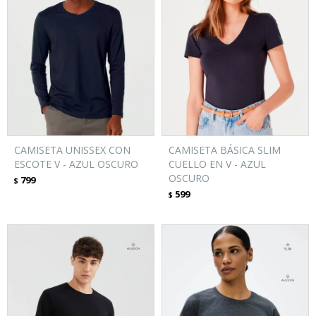
CAMISETA UNISSEX CON
CAMISETA BÁSICA SLIM
ESCOTE V - AZUL OSCURO
CUELLO EN V - AZUL
OSCURO
799
$
599
$