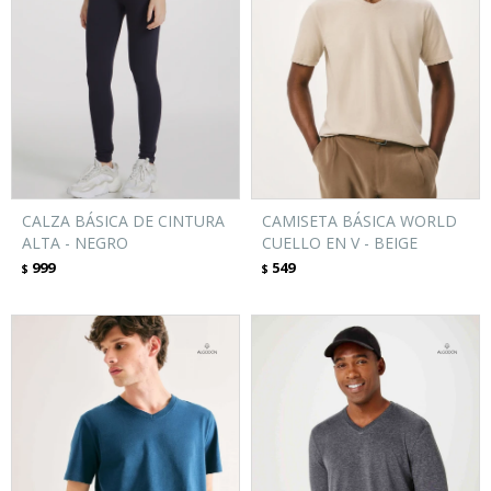
CALZA BÁSICA DE CINTURA
CAMISETA BÁSICA WORLD
ALTA - NEGRO
CUELLO EN V - BEIGE
999
549
$
$