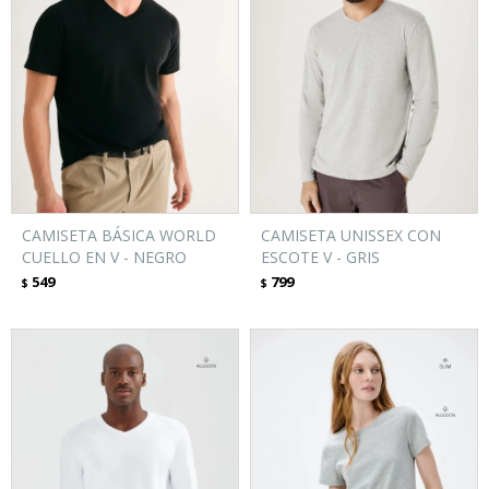
CAMISETA BÁSICA WORLD
CAMISETA UNISSEX CON
CUELLO EN V - NEGRO
ESCOTE V - GRIS
549
799
$
$