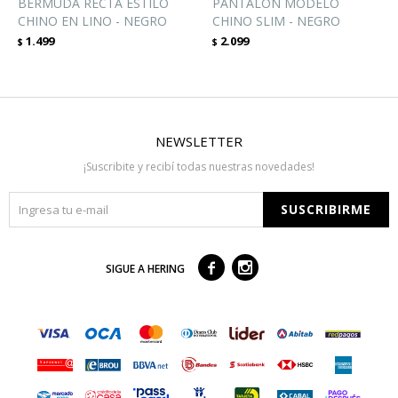
BERMUDA RECTA ESTILO
PANTALÓN MODELO
CHINO EN LINO - NEGRO
CHINO SLIM - NEGRO
1.499
2.099
$
$
NEWSLETTER
¡Suscribite y recibí todas nuestras novedades!
SUSCRIBIRME



SIGUE A HERING