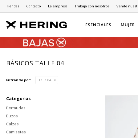
Tiendas
Contacto
La empresa
Trabaja con nosotros
Vende nuest
ESENCIALES
MUJER
BÁSICOS TALLE 04
Filtrando por:
Talle 04
Categorías
Bermudas
Buzos
Calzas
Camisetas