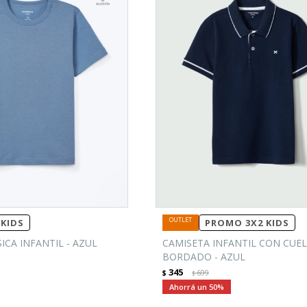
KIDS
PROMO 3X2 KIDS
ICA INFANTIL - AZUL
CAMISETA INFANTIL CON CUEL
BORDADO - AZUL
345
$
699
$
50