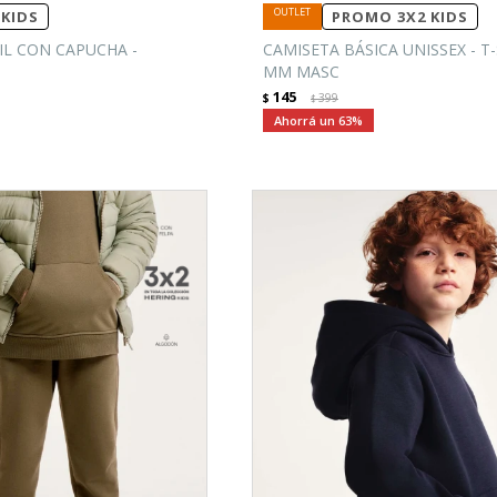
KIDS
PROMO 3X2 KIDS
IL CON CAPUCHA -
CAMISETA BÁSICA UNISSEX - T
MM MASC
145
$
399
$
63