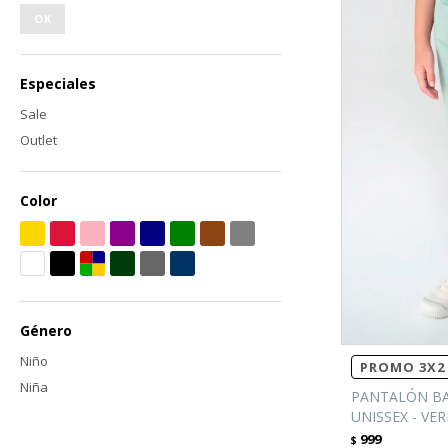
OK
Especiales
Sale
Outlet
Color
Género
Niño
PROMO 3X2 
Niña
PANTALÓN BA
UNISSEX - VE
999
$