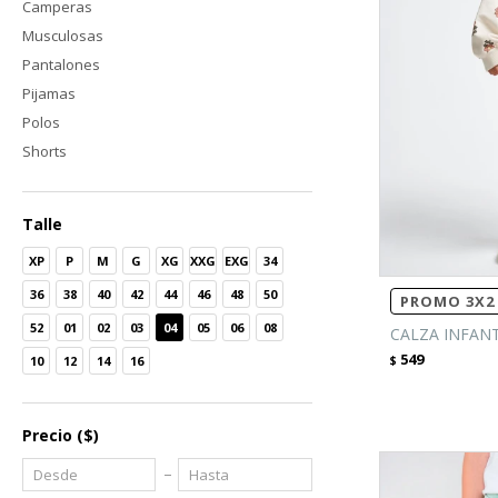
Camperas
Musculosas
Pantalones
Pijamas
Polos
Shorts
Talle
XP
P
M
G
XG
XXG
EXG
34
36
38
40
42
44
46
48
50
PROMO 3X2 
52
01
02
03
04
05
06
08
CALZA INFANT
549
10
12
14
16
$
Precio
($)