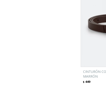
CINTURÓN CO
MARRÓN
449
$