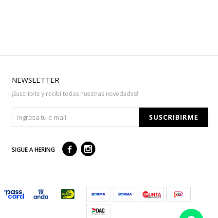
NEWSLETTER
¡Suscribite y recibí todas nuestras novedades!
SUSCRIBIRME



SIGUE A HERING