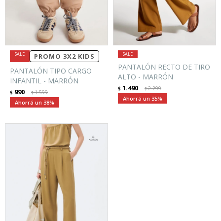
PROMO 3X2 KIDS
PANTALÓN RECTO DE TIRO
PANTALÓN TIPO CARGO
ALTO - MARRÓN
INFANTIL - MARRÓN
1.490
$
2.299
$
990
$
1.599
$
35
38