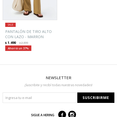
PANTALÓN DE TIRO ALTO
CON LAZO - MARRON
1.490
$
2.399
$
37
NEWSLETTER
¡Suscribite y recibí todas nuestras novedades!
SUSCRIBIRME



SIGUE A HERING