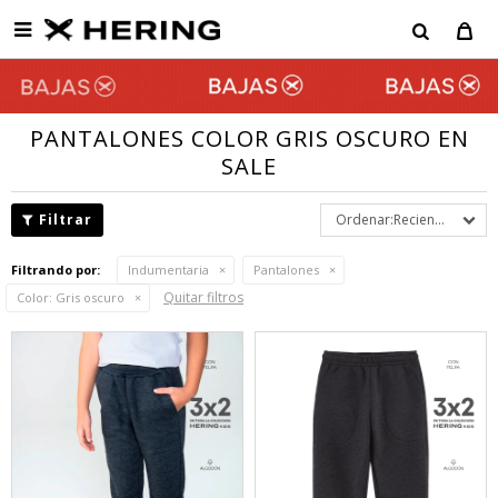

PANTALONES COLOR GRIS OSCURO EN
SALE
Recientes
Filtrando por:
Indumentaria
Pantalones
Quitar filtros
Color:
Gris oscuro