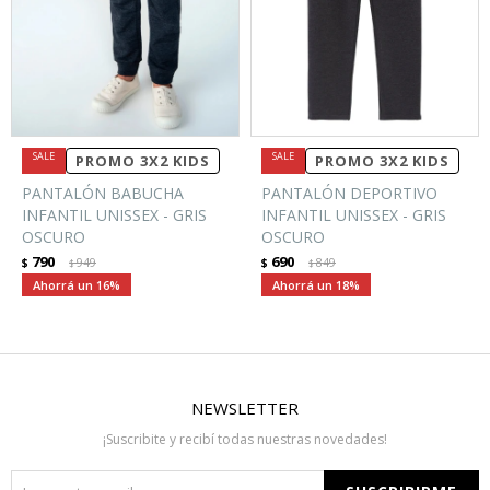
PROMO 3X2 KIDS
PROMO 3X2 KIDS
PANTALÓN BABUCHA
PANTALÓN DEPORTIVO
INFANTIL UNISSEX - GRIS
INFANTIL UNISSEX - GRIS
OSCURO
OSCURO
790
690
$
949
$
849
$
$
16
18
NEWSLETTER
¡Suscribite y recibí todas nuestras novedades!