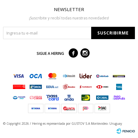
NEWSLETTER
¡Suscribite y recibí todas nuestras novedades!
SUSCRIBIRME



SIGUE A HERING
© Copyright 2026 / Hering
es representada por GUSTOV S.A Montevideo- Uruguay