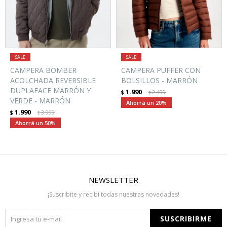
CAMPERA BOMBER
CAMPERA PUFFER CON
ACOLCHADA REVERSIBLE
BOLSILLOS - MARRÓN
DUPLAFACE MARRÓN Y
1.990
$
2.499
$
VERDE - MARRÓN
20
1.990
$
3.999
$
50
NEWSLETTER
¡Suscribite y recibí todas nuestras novedades!
SUSCRIBIRME