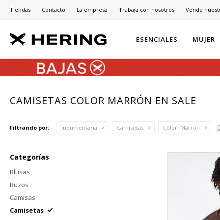
Tiendas
Contacto
La empresa
Trabaja con nosotros
Vende nuest
ESENCIALES
MUJER
CAMISETAS COLOR MARRÓN EN SALE
Q
Filtrando por:
Indumentaria
Camisetas
Color:
Marrón
Categorías
Blusas
Buzos
Camisas
Camisetas