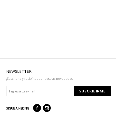
NEWSLETTER
¡Suscribite y recibí todas nuestras novedades!
SUSCRIBIRME



SIGUE A HERING