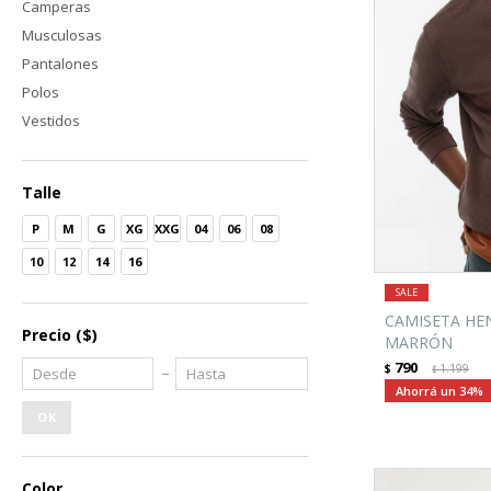
Camperas
Musculosas
Pantalones
Polos
Vestidos
Talle
P
M
G
XG
XXG
04
06
08
10
12
14
16
CAMISETA HEN
Precio
($)
MARRÓN
790
$
1.199
$
34
OK
Color