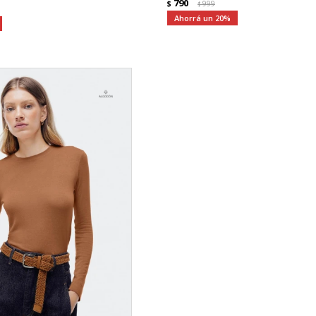
790
$
999
$
20