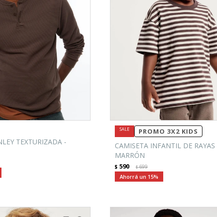
PROMO 3X2 KIDS
LEY TEXTURIZADA -
CAMISETA INFANTIL DE RAYAS 
MARRÓN
590
$
699
$
15