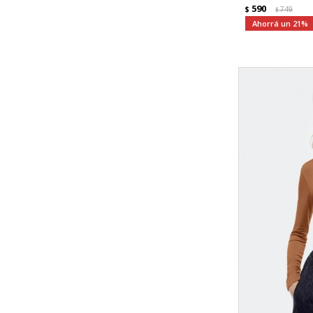
590
$
749
$
21