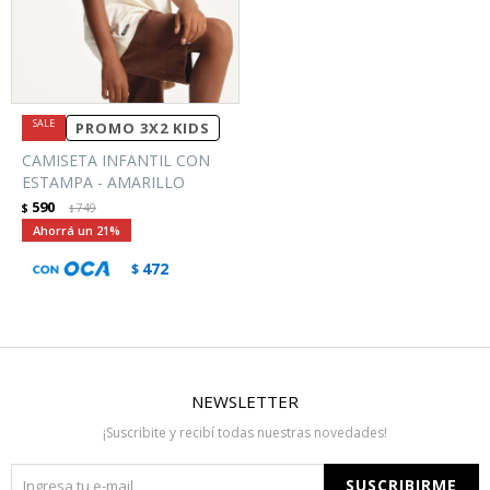
PROMO 3X2 KIDS
CAMISETA INFANTIL CON
ESTAMPA - AMARILLO
590
$
749
$
21
472
$
NEWSLETTER
¡Suscribite y recibí todas nuestras novedades!
SUSCRIBIRME