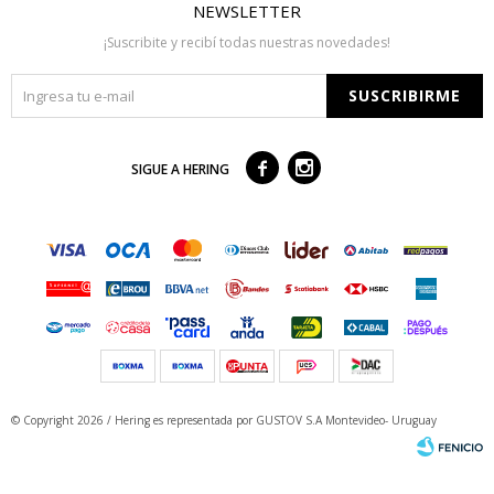
NEWSLETTER
¡Suscribite y recibí todas nuestras novedades!
SUSCRIBIRME



SIGUE A HERING
© Copyright 2026 / Hering
es representada por GUSTOV S.A Montevideo- Uruguay