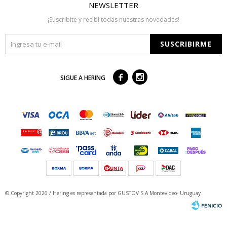
NEWSLETTER
¡Suscribite y recibí todas nuestras novedades!
SUSCRIBIRME



SIGUE A HERING
© Copyright 2026 / Hering
es representada por GUSTOV S.A Montevideo- Uruguay