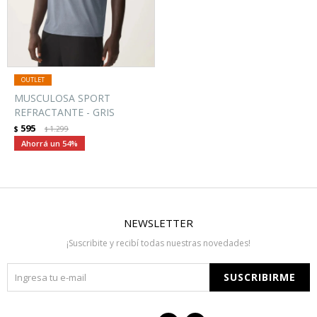
MUSCULOSA SPORT
REFRACTANTE - GRIS
595
$
1.299
$
54
NEWSLETTER
¡Suscribite y recibí todas nuestras novedades!
SUSCRIBIRME