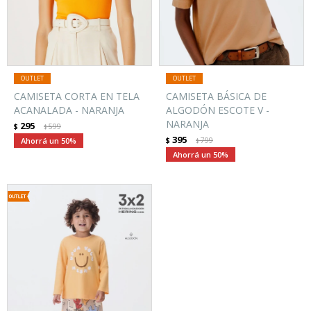
CAMISETA CORTA EN TELA
CAMISETA BÁSICA DE
ACANALADA - NARANJA
ALGODÓN ESCOTE V -
NARANJA
295
$
599
$
395
50
$
799
$
50