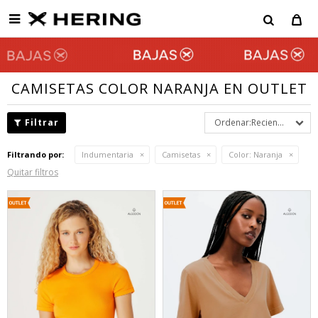

CAMISETAS COLOR NARANJA EN OUTLET
Recientes
Filtrando por:
Indumentaria
Camisetas
Color:
Naranja
Quitar filtros