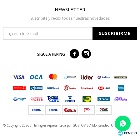
NEWSLETTER
¡Suscribite y recibí todas nuestras novedades!
SUSCRIBIRME



SIGUE A HERING
© Copyright 2026 / Hering
es representada por GUSTOV S.A Montevideo- Uruguay