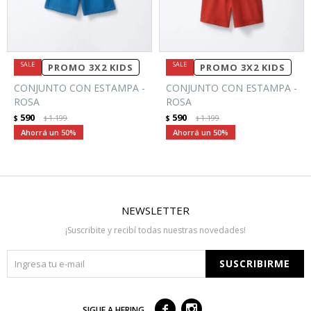
PROMO 3X2 KIDS
PROMO 3X2 KIDS
CONJUNTO CON ESTAMPA -
CONJUNTO CON ESTAMPA -
ROSA
ROSA
590
590
$
1.199
$
1.199
$
$
50
50
NEWSLETTER
¡Suscribite y recibí todas nuestras novedades!
SUSCRIBIRME



SIGUE A HERING