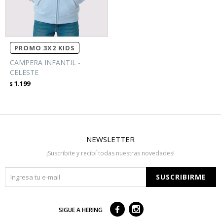
PROMO 3X2 KIDS
CAMPERA INFANTIL -
CELESTE
1.199
$
NEWSLETTER
¡Suscribite y recibí todas nuestras novedades!
SUSCRIBIRME



SIGUE A HERING