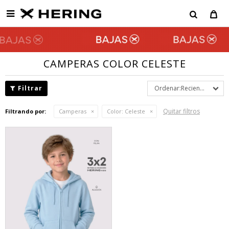

CAMPERAS COLOR CELESTE
Recientes
Quitar filtros
Filtrando por:
Camperas
Color:
Celeste