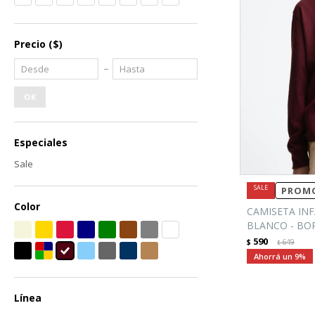
Precio
($)
OK
Especiales
Sale
PROMO
Color
CAMISETA INF
BLANCO - BO
590
$
649
$
9
Línea