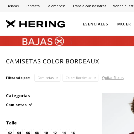
Tiendas
Contacto
La empresa
Trabaja con nosotros
Vende nuest
ESENCIALES
MUJER
CAMISETAS COLOR BORDEAUX
Quitar filtros
Filtrando por:
Camisetas
Color:
Bordeaux
Categorías
Camisetas
Talle
02
04
06
08
10
12
14
16