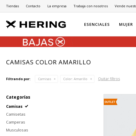
Tiendas
Contacto
La empresa
Trabaja con nosotros
Vende nuest
ESENCIALES
MUJER
CAMISAS COLOR AMARILLO
Quitar filtros
Filtrando por:
Camisas
Color:
Amarillo
Categorías
Camisas
Camisetas
Camperas
Musculosas