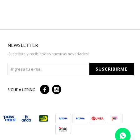
NEWSLETTER
¡Suscribite y recibí todas nuestras novedades!
SUSCRIBIRME



SIGUE A HERING