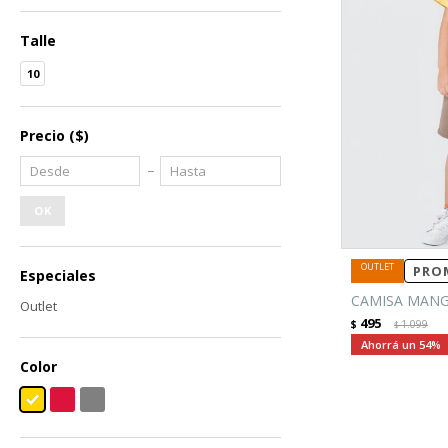
Talle
10
Precio
($)
OK
PROM
Especiales
CAMISA MANG
Outlet
495
$
1.099
$
54
Color