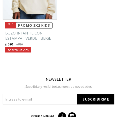
PROMO 3X2 KIDS
BUZO INFANTIL CON
ESTAMPA - VERDE - BEIGE
590
$
799
$
26
NEWSLETTER
¡Suscribite y recibí todas nuestras novedades!
SUSCRIBIRME



SIGUE A HERING