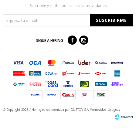
¡Suscribite y recibí todas nuestras novedades!
SUSCRIBIRME



SIGUE A HERING
© Copyright 2026 / Hering
es representada por GUSTOV S.A Montevideo- Uruguay