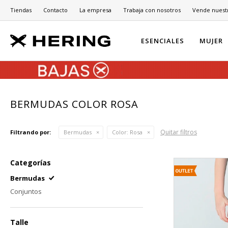
Tiendas
Contacto
La empresa
Trabaja con nosotros
Vende nuest
ESENCIALES
MUJER
BERMUDAS COLOR ROSA
Quitar filtros
Filtrando por:
Bermudas
Color:
Rosa
Categorías
Bermudas
Conjuntos
Talle