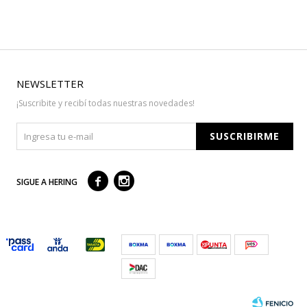
NEWSLETTER
¡Suscribite y recibí todas nuestras novedades!
SUSCRIBIRME



SIGUE A HERING