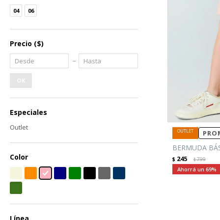
04
06
Precio
($)
OK
Especiales
Outlet
PROM
BERMUDA BÁSI
Color
245
$
799
$
69
Línea