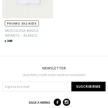
PROMO 3X2 KIDS
MUSCULOSA BÁSICA
INFANTIL - BLANCO
349
$
NEWSLETTER
¡Suscribite y recibí todas nuestras novedades!
SUSCRIBIRME



SIGUE A HERING