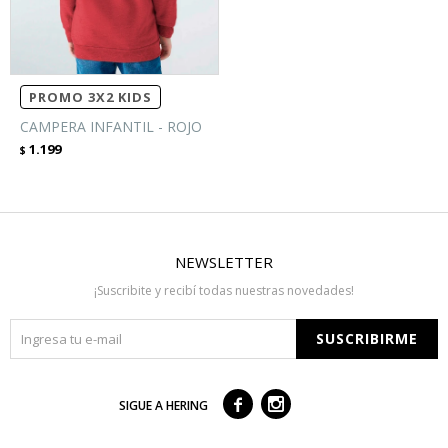
PROMO 3X2 KIDS
CAMPERA INFANTIL - ROJO
1.199
$
NEWSLETTER
¡Suscribite y recibí todas nuestras novedades!
SUSCRIBIRME



SIGUE A HERING