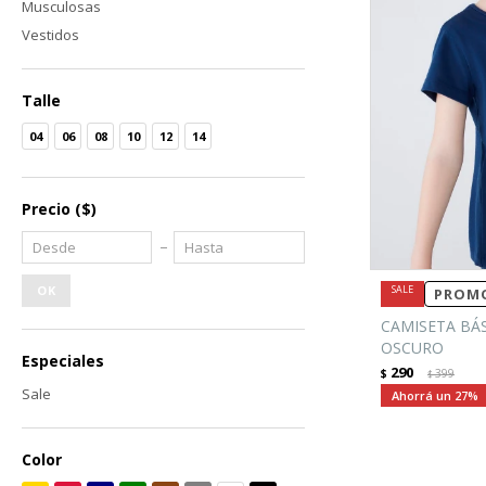
Musculosas
Vestidos
Talle
04
06
08
10
12
14
Precio
($)
OK
PROMO
CAMISETA BÁS
OSCURO
Especiales
290
$
399
$
Sale
27
Color