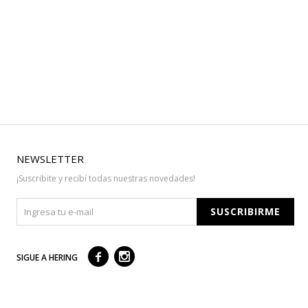
NEWSLETTER
¡Suscribite y recibí todas nuestras novedades!
SUSCRIBIRME



SIGUE A HERING