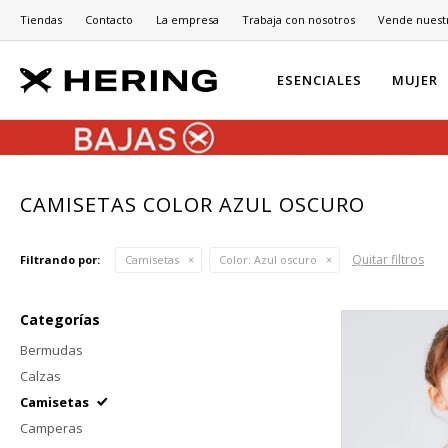
Tiendas
Contacto
La empresa
Trabaja con nosotros
Vende nuest
ESENCIALES
MUJER
CAMISETAS COLOR AZUL OSCURO
Quitar filtros
Filtrando por:
Camisetas
Color:
Azul oscuro
Categorías
Bermudas
Calzas
Camisetas
Camperas