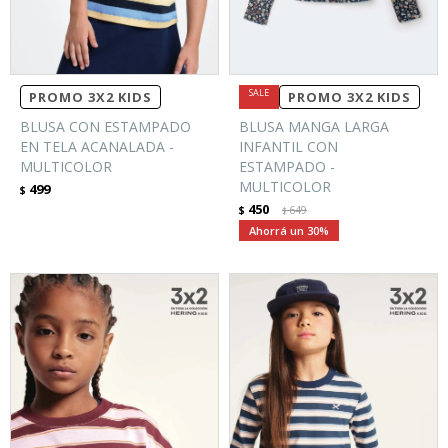
PROMO 3X2 KIDS
PROMO 3X2 KIDS
BLUSA CON ESTAMPADO
BLUSA MANGA LARGA
EN TELA ACANALADA -
INFANTIL CON
MULTICOLOR
ESTAMPADO -
MULTICOLOR
499
$
450
$
649
$
30