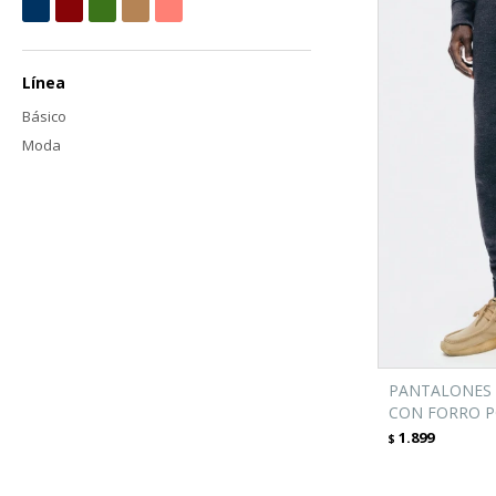
Línea
Básico
Moda
PANTALONES 
CON FORRO PO
1.899
$