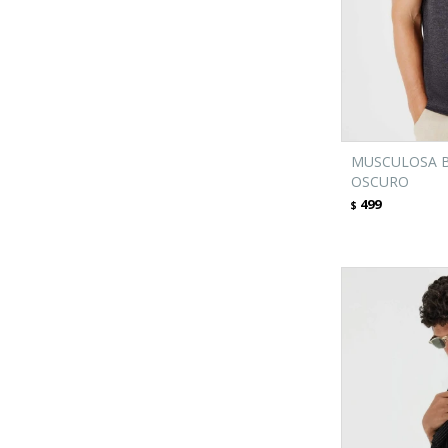
MUSCULOSA B
OSCURO
499
$