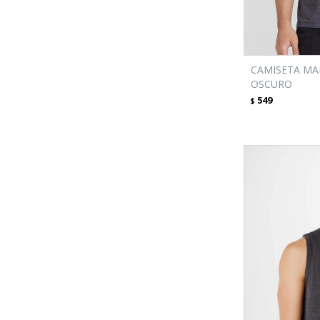
CAMISETA MAN
OSCURO
549
$