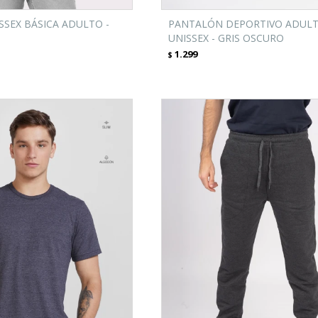
SEX BÁSICA ADULTO -
PANTALÓN DEPORTIVO ADUL
UNISSEX - GRIS OSCURO
1.299
$