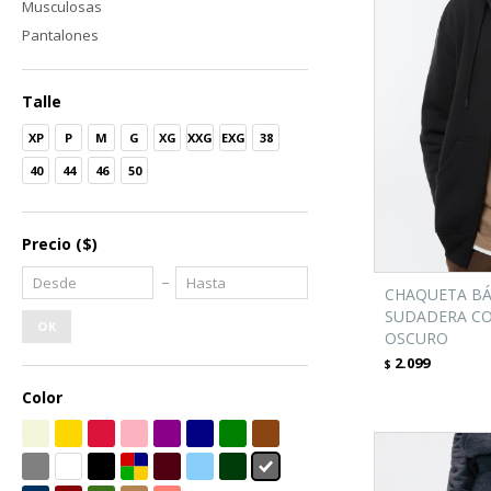
Musculosas
Pantalones
Talle
XP
P
M
G
XG
XXG
EXG
38
40
44
46
50
Precio
($)
CHAQUETA BÁ
SUDADERA CO
OK
OSCURO
2.099
$
Color