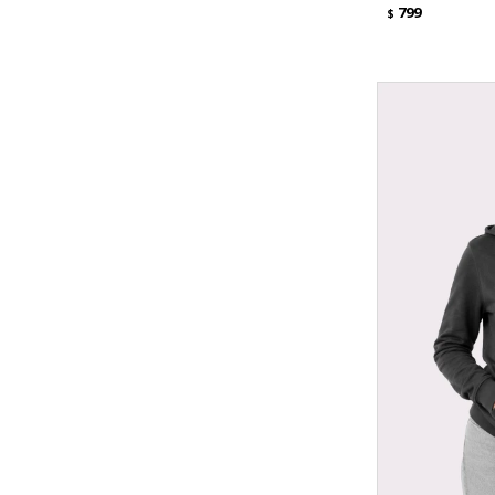
799
$