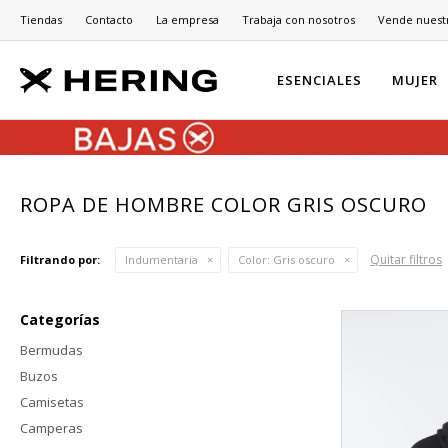
Tiendas
Contacto
La empresa
Trabaja con nosotros
Vende nuest
ESENCIALES
MUJER
ROPA DE HOMBRE COLOR GRIS OSCURO
Quitar filtros
Filtrando por:
Indumentaria
Color:
Gris oscuro
Categorías
Bermudas
Buzos
Camisetas
Camperas