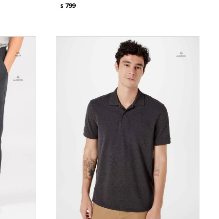
799
$