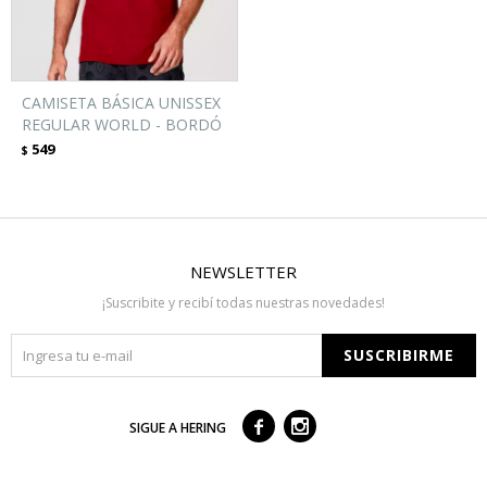
CAMISETA BÁSICA UNISSEX
REGULAR WORLD - BORDÓ
549
$
NEWSLETTER
¡Suscribite y recibí todas nuestras novedades!
SUSCRIBIRME



SIGUE A HERING