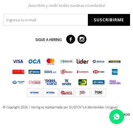
¡Suscribite y recibí todas nuestras novedades!
SUSCRIBIRME



SIGUE A HERING
© Copyright 2026 / Hering
es representada por GUSTOV S.A Montevideo- Uruguay