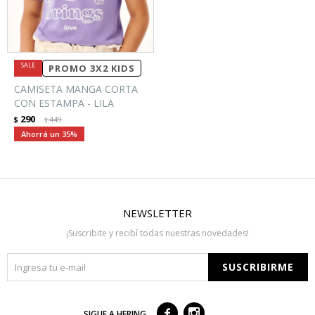
PROMO 3X2 KIDS
CAMISETA MANGA CORTA
CON ESTAMPA - LILA
290
$
449
$
35
NEWSLETTER
¡Suscribite y recibí todas nuestras novedades!
SUSCRIBIRME



SIGUE A HERING