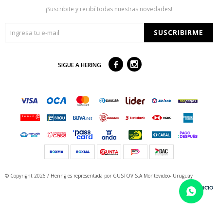
¡Suscribite y recibí todas nuestras novedades!
SUSCRIBIRME



SIGUE A HERING
© Copyright 2026 / Hering
es representada por GUSTOV S.A Montevideo- Uruguay