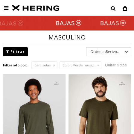

MASCULINO
Recientes
Quitar filtros
Filtrando por:
Camisetas
Color:
Verde musgo