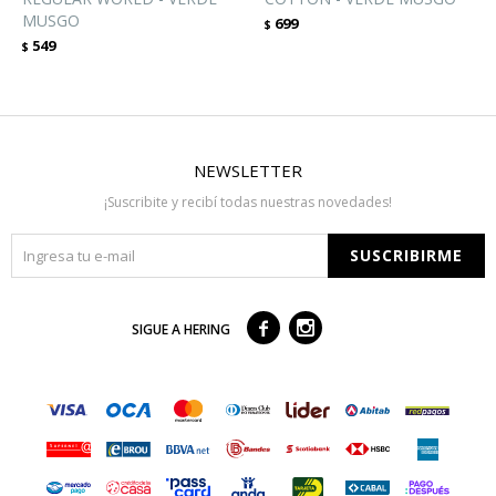
MUSGO
699
$
549
$
NEWSLETTER
¡Suscribite y recibí todas nuestras novedades!
SUSCRIBIRME



SIGUE A HERING