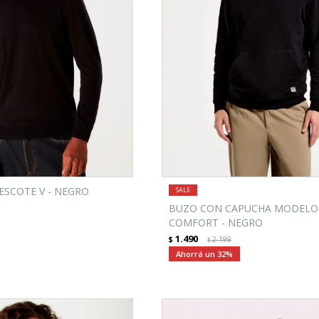
ESCOTE V - NEGRO
BUZO CON CAPUCHA MODELO
COMFORT - NEGRO
1.490
$
2.199
$
32