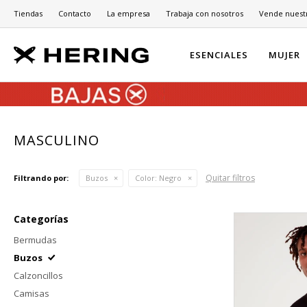
Tiendas
Contacto
La empresa
Trabaja con nosotros
Vende nuest
ESENCIALES
MUJER
MASCULINO
Quitar filtros
Filtrando por:
Buzos
Color:
Negro
Categorías
Bermudas
Buzos
Calzoncillos
Camisas