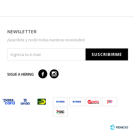
NEWSLETTER
¡Suscribite y recibí todas nuestras novedades!
SUSCRIBIRME



SIGUE A HERING