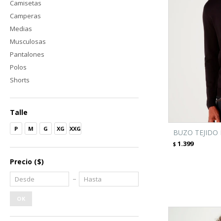
Camisetas
Camperas
Medias
Musculosas
Pantalones
Polos
Shorts
Talle
P
M
G
XG
XXG
BUZO TEJIDO 
1.399
$
Precio
($)
OK