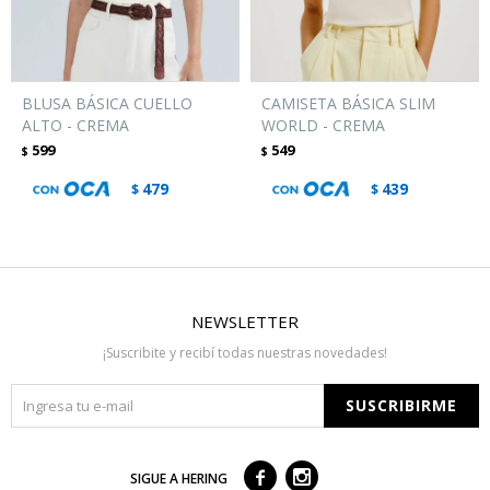
BLUSA BÁSICA CUELLO
CAMISETA BÁSICA SLIM
ALTO - CREMA
WORLD - CREMA
599
549
$
$
479
439
$
$
NEWSLETTER
¡Suscribite y recibí todas nuestras novedades!
SUSCRIBIRME



SIGUE A HERING