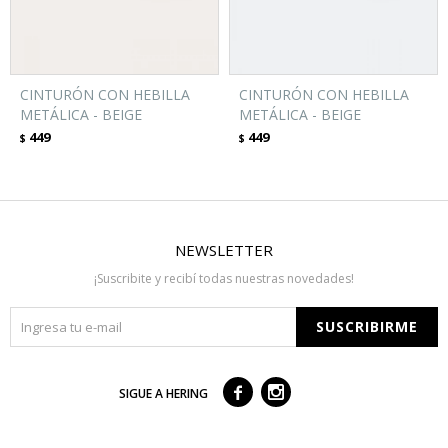
CINTURÓN CON HEBILLA
CINTURÓN CON HEBILLA
METÁLICA - BEIGE
METÁLICA - BEIGE
449
449
$
$
NEWSLETTER
¡Suscribite y recibí todas nuestras novedades!
SUSCRIBIRME



SIGUE A HERING