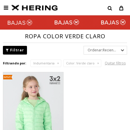

ROPA COLOR VERDE CLARO
Recientes
Quitar filtros
Filtrando por:
Indumentaria
Color:
Verde claro