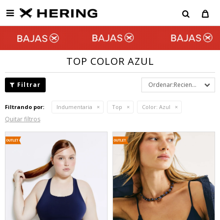

TOP COLOR AZUL
Recientes
Filtrando por:
Indumentaria
Top
Color:
Azul
Quitar filtros