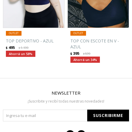
TOP DEPORTIVO - AZUL
TOP CON ESCOTE EN V -
AZUL
495
$
1.199
$
395
58
$
599
$
34
NEWSLETTER
¡Suscribite y recibí todas nuestras novedades!
SUSCRIBIRME