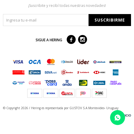
¡Suscribite y recibí todas nuestras novedades!
SUSCRIBIRME



SIGUE A HERING
© Copyright 2026 / Hering
es representada por GUSTOV S.A Montevideo- Uruguay