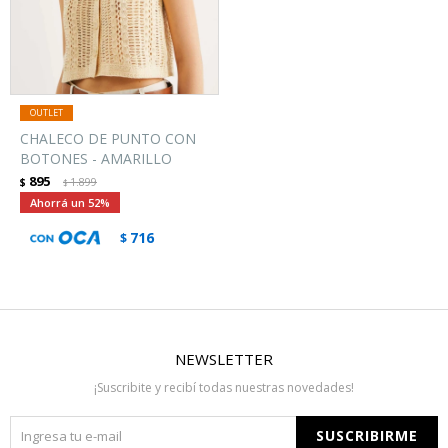
CHALECO DE PUNTO CON
BOTONES - AMARILLO
895
$
1.899
$
52
716
$
NEWSLETTER
¡Suscribite y recibí todas nuestras novedades!
SUSCRIBIRME