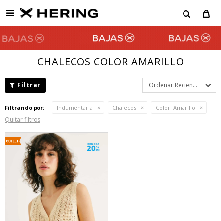

CHALECOS COLOR AMARILLO
Recientes
Filtrando por:
Indumentaria
Chalecos
Color:
Amarillo
Quitar filtros