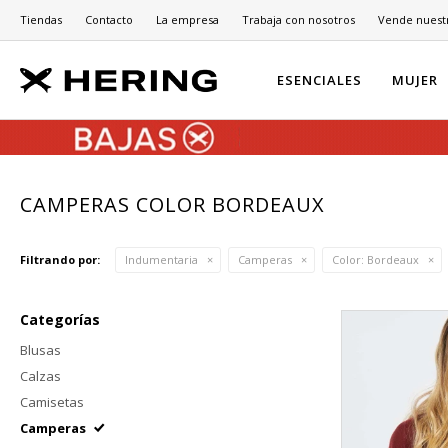
Tiendas
Contacto
La empresa
Trabaja con nosotros
Vende nuest
ESENCIALES
MUJER
CAMPERAS COLOR BORDEAUX
Filtrando por:
Indumentaria
Camperas
Color:
Bordeaux
Categorías
Blusas
Calzas
Camisetas
Camperas