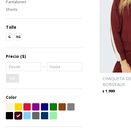
Pantalones
Shorts
Talle
G
XG
Precio
($)
CHAQUETA DE
OK
BORDEAUX
1.999
$
Color