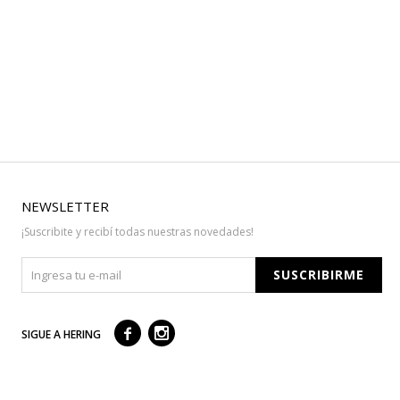
NEWSLETTER
¡Suscribite y recibí todas nuestras novedades!
SUSCRIBIRME



SIGUE A HERING