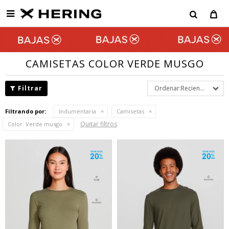

CAMISETAS COLOR VERDE MUSGO
Recientes
Filtrando por:
Indumentaria
Camisetas
Quitar filtros
Color:
Verde musgo