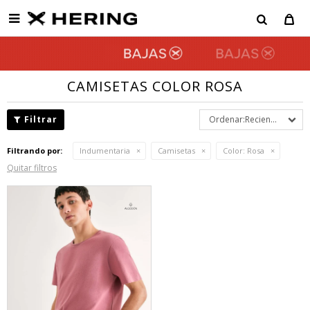

CAMISETAS COLOR ROSA
Recientes
Filtrando por:
Indumentaria
Camisetas
Color:
Rosa
Quitar filtros