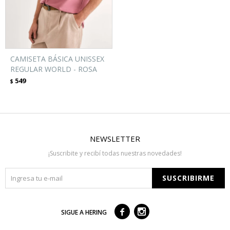
CAMISETA BÁSICA UNISSEX
REGULAR WORLD - ROSA
549
$
NEWSLETTER
¡Suscribite y recibí todas nuestras novedades!
SUSCRIBIRME



SIGUE A HERING