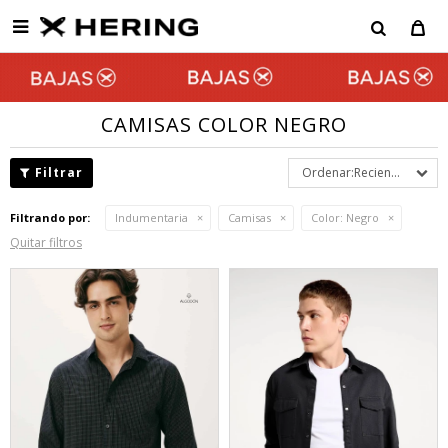

CAMISAS COLOR NEGRO
Recientes
Filtrando por:
Indumentaria
Camisas
Color:
Negro
Quitar filtros