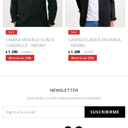
CAMISA MODELO SLIM A
CAMISA CLÁSICA EN SARGA
CUADRILLÉ - NEGRO
- NEGRO
1.290
1.290
$
1.699
$
2.799
$
$
24
53
NEWSLETTER
¡Suscribite y recibí todas nuestras novedades!
SUSCRIBIRME