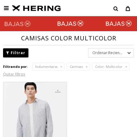

CAMISAS COLOR MULTICOLOR
Recientes
Filtrando por:
Indumentaria
Camisas
Color:
Multicolor
Quitar filtros