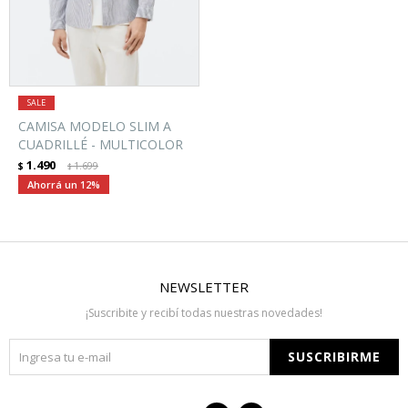
CAMISA MODELO SLIM A
CUADRILLÉ - MULTICOLOR
1.490
$
1.699
$
12
NEWSLETTER
¡Suscribite y recibí todas nuestras novedades!
SUSCRIBIRME