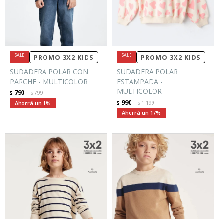
PROMO 3X2 KIDS
PROMO 3X2 KIDS
SUDADERA POLAR CON
SUDADERA POLAR
PARCHE - MULTICOLOR
ESTAMPADA -
MULTICOLOR
790
$
799
$
990
1
$
1.199
$
17