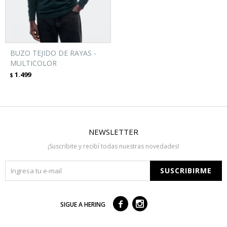
BUZO TEJIDO DE RAYAS -
MULTICOLOR
1.499
$
NEWSLETTER
¡Suscribite y recibí todas nuestras novedades!
SUSCRIBIRME



SIGUE A HERING