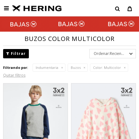

BUZOS COLOR MULTICOLOR
Recientes
Filtrando por:
Indumentaria
Buzos
Color:
Multicolor
Quitar filtros