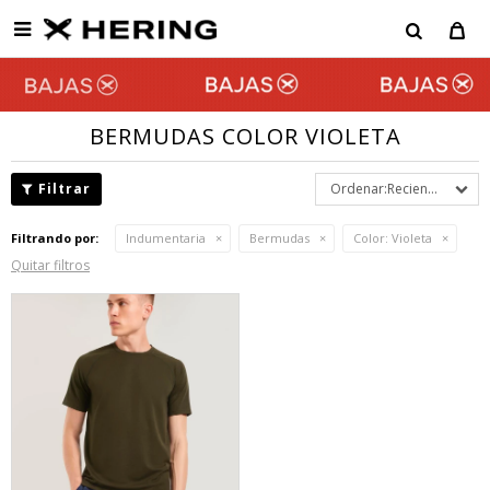

BERMUDAS COLOR VIOLETA
Recientes
Filtrando por:
Indumentaria
Bermudas
Color:
Violeta
Quitar filtros