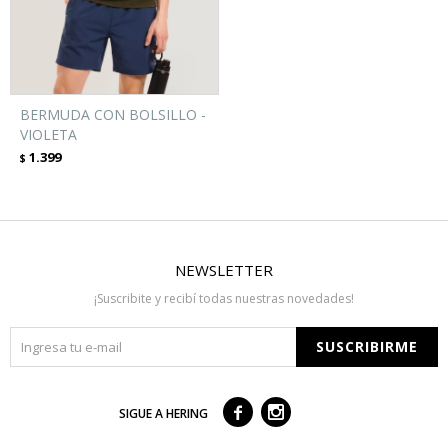
BERMUDA CON BOLSILLO -
VIOLETA
1.399
$
NEWSLETTER
¡Suscribite y recibí todas nuestras novedades!
SUSCRIBIRME



SIGUE A HERING