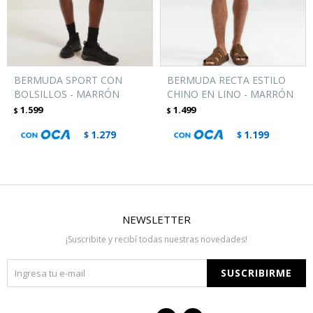
BERMUDA SPORT CON
BERMUDA RECTA ESTILO
BOLSILLOS - MARRÓN
CHINO EN LINO - MARRÓN
1.599
1.499
$
$
1.279
1.199
$
$
NEWSLETTER
¡Suscribite y recibí todas nuestras novedades!
SUSCRIBIRME