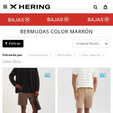

BERMUDAS COLOR MARRÓN
Recientes
Filtrando por:
Indumentaria
Bermudas
Color:
Marrón
Quitar filtros